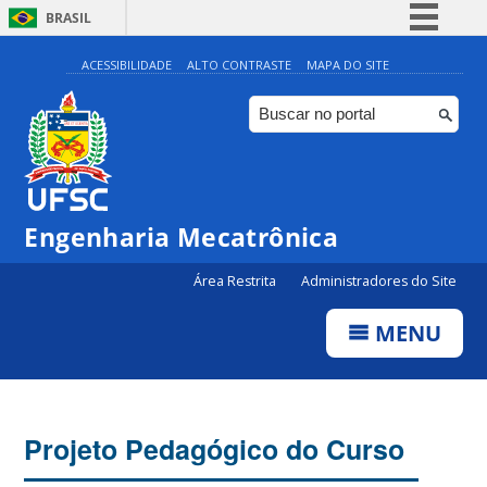
BRASIL
Simplifique!
ACESSIBILIDADE
ALTO CONTRASTE
MAPA DO SITE
Comunica BR
Participe
Acesso à informação
Legislação
Engenharia Mecatrônica
Canais
Área Restrita
Administradores do Site
MENU
Projeto Pedagógico do Curso